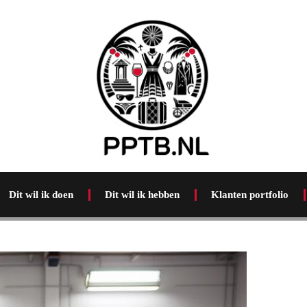
Dit wil ik doen
Dit wil ik hebben
Klanten portfolio