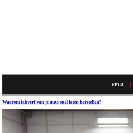
PPTB
Waarom lakverf van je auto snel laten herstellen?