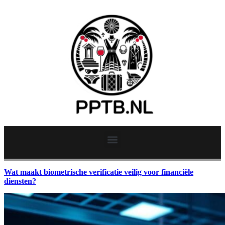
Wat maakt biometrische verificatie veilig voor financiële
diensten?