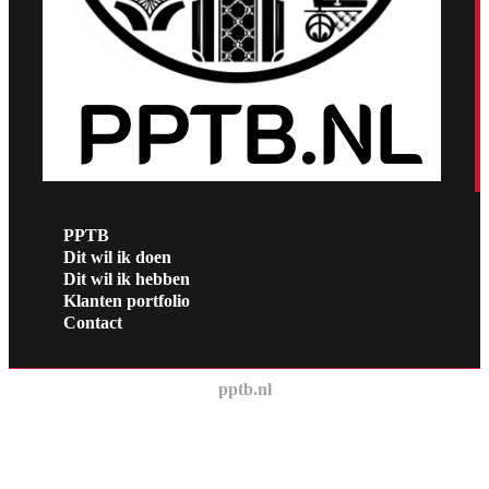
PPTB
Dit wil ik doen
Dit wil ik hebben
Klanten portfolio
Contact
pptb.nl