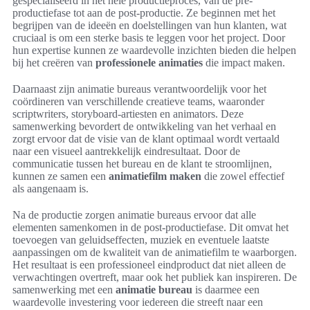
gespecialiseerd in het hele productieproces, van de pre-
productiefase tot aan de post-productie. Ze beginnen met het
begrijpen van de ideeën en doelstellingen van hun klanten, wat
cruciaal is om een sterke basis te leggen voor het project. Door
hun expertise kunnen ze waardevolle inzichten bieden die helpen
bij het creëren van
professionele animaties
die impact maken.
Daarnaast zijn animatie bureaus verantwoordelijk voor het
coördineren van verschillende creatieve teams, waaronder
scriptwriters, storyboard-artiesten en animators. Deze
samenwerking bevordert de ontwikkeling van het verhaal en
zorgt ervoor dat de visie van de klant optimaal wordt vertaald
naar een visueel aantrekkelijk eindresultaat. Door de
communicatie tussen het bureau en de klant te stroomlijnen,
kunnen ze samen een
animatiefilm maken
die zowel effectief
als aangenaam is.
Na de productie zorgen animatie bureaus ervoor dat alle
elementen samenkomen in de post-productiefase. Dit omvat het
toevoegen van geluidseffecten, muziek en eventuele laatste
aanpassingen om de kwaliteit van de animatiefilm te waarborgen.
Het resultaat is een professioneel eindproduct dat niet alleen de
verwachtingen overtreft, maar ook het publiek kan inspireren. De
samenwerking met een
animatie bureau
is daarmee een
waardevolle investering voor iedereen die streeft naar een