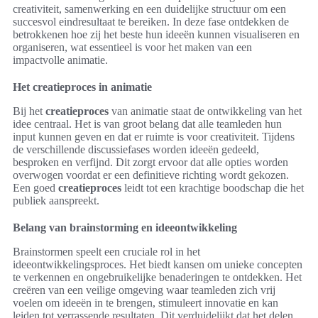
creativiteit, samenwerking en een duidelijke structuur om een
succesvol eindresultaat te bereiken. In deze fase ontdekken de
betrokkenen hoe zij het beste hun ideeën kunnen visualiseren en
organiseren, wat essentieel is voor het maken van een
impactvolle animatie.
Het creatieproces in animatie
Bij het
creatieproces
van animatie staat de ontwikkeling van het
idee centraal. Het is van groot belang dat alle teamleden hun
input kunnen geven en dat er ruimte is voor creativiteit. Tijdens
de verschillende discussiefases worden ideeën gedeeld,
besproken en verfijnd. Dit zorgt ervoor dat alle opties worden
overwogen voordat er een definitieve richting wordt gekozen.
Een goed
creatieproces
leidt tot een krachtige boodschap die het
publiek aanspreekt.
Belang van brainstorming en ideeontwikkeling
Brainstormen speelt een cruciale rol in het
ideeontwikkelingsproces. Het biedt kansen om unieke concepten
te verkennen en ongebruikelijke benaderingen te ontdekken. Het
creëren van een veilige omgeving waar teamleden zich vrij
voelen om ideeën in te brengen, stimuleert innovatie en kan
leiden tot verrassende resultaten. Dit verduidelijkt dat het delen