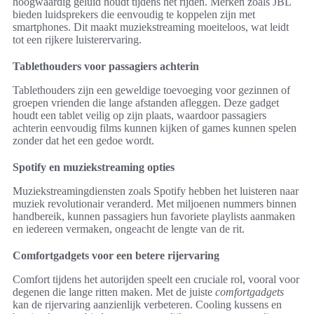
hoogwaardig geluid houdt tijdens het rijden. Merken zoals JBL
bieden luidsprekers die eenvoudig te koppelen zijn met
smartphones. Dit maakt muziekstreaming moeiteloos, wat leidt
tot een rijkere luisterervaring.
Tablethouders voor passagiers achterin
Tablethouders zijn een geweldige toevoeging voor gezinnen of
groepen vrienden die lange afstanden afleggen. Deze gadget
houdt een tablet veilig op zijn plaats, waardoor passagiers
achterin eenvoudig films kunnen kijken of games kunnen spelen
zonder dat het een gedoe wordt.
Spotify en muziekstreaming opties
Muziekstreamingdiensten zoals Spotify hebben het luisteren naar
muziek revolutionair veranderd. Met miljoenen nummers binnen
handbereik, kunnen passagiers hun favoriete playlists aanmaken
en iedereen vermaken, ongeacht de lengte van de rit.
Comfortgadgets voor een betere rijervaring
Comfort tijdens het autorijden speelt een cruciale rol, vooral voor
degenen die lange ritten maken. Met de juiste
comfortgadgets
kan de rijervaring aanzienlijk verbeteren. Cooling kussens en