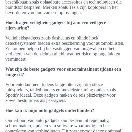
beschikbaar, zoals oplaadbare accessoires en technologieën die
brandstof besparen. Merken zoals Tesla zijn koplopers in het
bevorderen van duurzame rijoplossingen.
Hoe dragen veiligheidsgadgets bij aan een veiligere
rijervaring?
Veiligheidsgadgets zoals dashcams en blinde hoek
detectiesystemen bieden extra bescherming voor automobilisten.
Ze kunnen helpen bij het vastleggen van ongevallen en het
verbeteren van de zichtbaarheid, wat het risico op ongelukken
vermindert.
Wat zijn de beste gadgets voor entertaintainent tijdens een
lange rit?
Voor entertainment tijdens lange ritten zijn draadloze
luidsprekers, tablethouders en muziekstreaming opties zoals
Spotify ideaal. Deze gadgets maken de reis plezieriger voor
zowel bestuurders als passagiers.
Hoe kan ik mijn auto-gadgets onderhouden?
Onderhoud van auto-gadgets kan bestaan uit regelmatig
schoonmaken, updaten van software waar nodig, en het
controleren van verbindingen. Dit zorgt ervoor dat ze optimaal