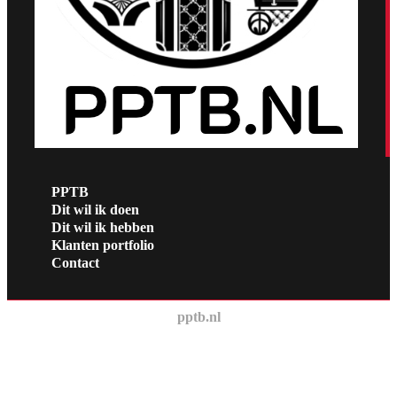
PPTB
Dit wil ik doen
Dit wil ik hebben
Klanten portfolio
Contact
pptb.nl