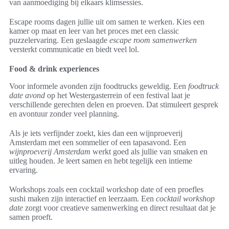
van aanmoediging bij elkaars klimsessies.
Escape rooms dagen jullie uit om samen te werken. Kies een
kamer op maat en leer van het proces met een classic
puzzelervaring. Een geslaagde
escape room samenwerken
versterkt communicatie en biedt veel lol.
Food & drink experiences
Voor informele avonden zijn foodtrucks geweldig. Een
foodtruck
date avond
op het Westergasterrein of een festival laat je
verschillende gerechten delen en proeven. Dat stimuleert gesprek
en avontuur zonder veel planning.
Als je iets verfijnder zoekt, kies dan een wijnproeverij
Amsterdam met een sommelier of een tapasavond. Een
wijnproeverij Amsterdam
werkt goed als jullie van smaken en
uitleg houden. Je leert samen en hebt tegelijk een intieme
ervaring.
Workshops zoals een cocktail workshop date of een proefles
sushi maken zijn interactief en leerzaam. Een
cocktail workshop
date
zorgt voor creatieve samenwerking en direct resultaat dat je
samen proeft.