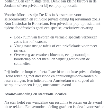
bediening en een rustige tafel. Denk aan kleine bistro’s in de
Jordaan of een privédiner bij een pop-up locatie.
Voorbeeldlocaties zijn De Kas in Amsterdam voor
seizoenskeuken en stijlvolle private dining bij restaurants zoals
Ron Gastrobar in Rotterdam. Een privédiner pop-up restaurant
tijdens foodfestivals geeft een speelse, exclusieve ervaring.
Boek ruim van tevoren en vermeld speciale verzoeken
zoals taart of kaarsen.
Vraag naar rustige tafels of een privélokatie voor meer
privacy.
Overweeg accessoires: bloemen, een persoonlijke
boodschap op het menu en wijnsuggesties van de
sommelier.
Prijsindicatie loopt van betaalbare bistro tot luxe private dining.
Houd rekening met dresscode en annuleringsvoorwaarden bij
reserveringen. Een intiem diner Amsterdam werkt goed als
startpunt voor een lange, ontspannen avond.
Avondwandeling en sfeervolle locaties
Na eten helpt een wandeling om rustig na te praten en de avond
uit te rekken. Een avondwandeling grachten is ideaal voor zachte