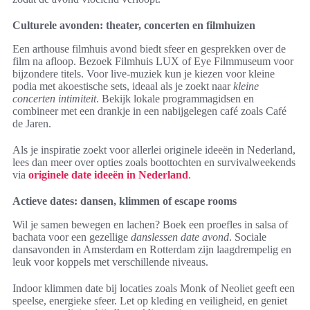
Culturele avonden: theater, concerten en filmhuizen
Een arthouse filmhuis avond biedt sfeer en gesprekken over de
film na afloop. Bezoek Filmhuis LUX of Eye Filmmuseum voor
bijzondere titels. Voor live-muziek kun je kiezen voor kleine
podia met akoestische sets, ideaal als je zoekt naar
kleine
concerten intimiteit
. Bekijk lokale programmagidsen en
combineer met een drankje in een nabijgelegen café zoals Café
de Jaren.
Als je inspiratie zoekt voor allerlei originele ideeën in Nederland,
lees dan meer over opties zoals boottochten en survivalweekends
via
originele date ideeën in Nederland
.
Actieve dates: dansen, klimmen of escape rooms
Wil je samen bewegen en lachen? Boek een proefles in salsa of
bachata voor een gezellige
danslessen date avond
. Sociale
dansavonden in Amsterdam en Rotterdam zijn laagdrempelig en
leuk voor koppels met verschillende niveaus.
Indoor klimmen date bij locaties zoals Monk of Neoliet geeft een
speelse, energieke sfeer. Let op kleding en veiligheid, en geniet