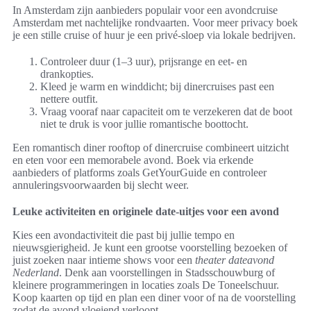
In Amsterdam zijn aanbieders populair voor een avondcruise
Amsterdam met nachtelijke rondvaarten. Voor meer privacy boek
je een stille cruise of huur je een privé-sloep via lokale bedrijven.
Controleer duur (1–3 uur), prijsrange en eet- en
drankopties.
Kleed je warm en winddicht; bij dinercruises past een
nettere outfit.
Vraag vooraf naar capaciteit om te verzekeren dat de boot
niet te druk is voor jullie romantische boottocht.
Een romantisch diner rooftop of dinercruise combineert uitzicht
en eten voor een memorabele avond. Boek via erkende
aanbieders of platforms zoals GetYourGuide en controleer
annuleringsvoorwaarden bij slecht weer.
Leuke activiteiten en originele date-uitjes voor een avond
Kies een avondactiviteit die past bij jullie tempo en
nieuwsgierigheid. Je kunt een grootse voorstelling bezoeken of
juist zoeken naar intieme shows voor een
theater dateavond
Nederland
. Denk aan voorstellingen in Stadsschouwburg of
kleinere programmeringen in locaties zoals De Toneelschuur.
Koop kaarten op tijd en plan een diner voor of na de voorstelling
zodat de avond vloeiend verloopt.