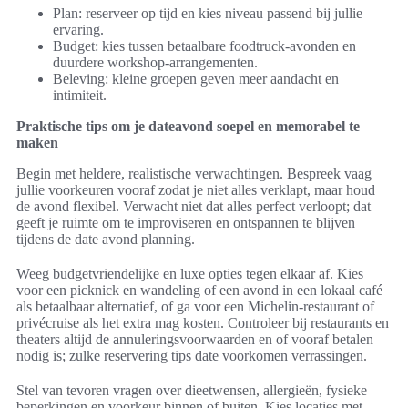
Plan: reserveer op tijd en kies niveau passend bij jullie
ervaring.
Budget: kies tussen betaalbare foodtruck-avonden en
duurdere workshop-arrangementen.
Beleving: kleine groepen geven meer aandacht en
intimiteit.
Praktische tips om je dateavond soepel en memorabel te
maken
Begin met heldere, realistische verwachtingen. Bespreek vaag
jullie voorkeuren vooraf zodat je niet alles verklapt, maar houd
de avond flexibel. Verwacht niet dat alles perfect verloopt; dat
geeft je ruimte om te improviseren en ontspannen te blijven
tijdens de date avond planning.
Weeg budgetvriendelijke en luxe opties tegen elkaar af. Kies
voor een picknick en wandeling of een avond in een lokaal café
als betaalbaar alternatief, of ga voor een Michelin-restaurant of
privécruise als het extra mag kosten. Controleer bij restaurants en
theaters altijd de annuleringsvoorwaarden en of vooraf betalen
nodig is; zulke reservering tips date voorkomen verrassingen.
Stel van tevoren vragen over dieetwensen, allergieën, fysieke
beperkingen en voorkeur binnen of buiten. Kies locaties met