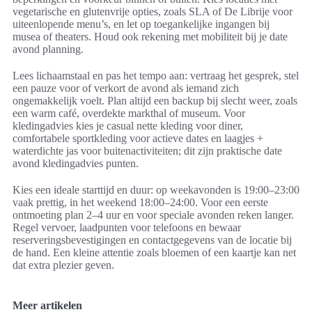
vegetarische en glutenvrije opties, zoals SLA of De Librije voor
uiteenlopende menu’s, en let op toegankelijke ingangen bij
musea of theaters. Houd ook rekening met mobiliteit bij je date
avond planning.
Lees lichaamstaal en pas het tempo aan: vertraag het gesprek, stel
een pauze voor of verkort de avond als iemand zich
ongemakkelijk voelt. Plan altijd een backup bij slecht weer, zoals
een warm café, overdekte markthal of museum. Voor
kledingadvies kies je casual nette kleding voor diner,
comfortabele sportkleding voor actieve dates en laagjes +
waterdichte jas voor buitenactiviteiten; dit zijn praktische date
avond kledingadvies punten.
Kies een ideale starttijd en duur: op weekavonden is 19:00–23:00
vaak prettig, in het weekend 18:00–24:00. Voor een eerste
ontmoeting plan 2–4 uur en voor speciale avonden reken langer.
Regel vervoer, laadpunten voor telefoons en bewaar
reserveringsbevestigingen en contactgegevens van de locatie bij
de hand. Een kleine attentie zoals bloemen of een kaartje kan net
dat extra plezier geven.
Meer artikelen