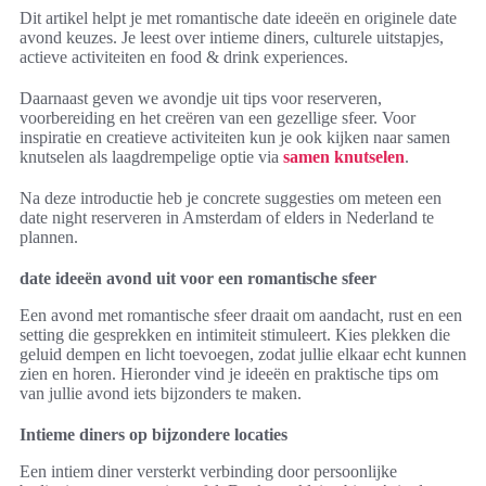
Dit artikel helpt je met romantische date ideeën en originele date
avond keuzes. Je leest over intieme diners, culturele uitstapjes,
actieve activiteiten en food & drink experiences.
Daarnaast geven we avondje uit tips voor reserveren,
voorbereiding en het creëren van een gezellige sfeer. Voor
inspiratie en creatieve activiteiten kun je ook kijken naar samen
knutselen als laagdrempelige optie via
samen knutselen
.
Na deze introductie heb je concrete suggesties om meteen een
date night reserveren in Amsterdam of elders in Nederland te
plannen.
date ideeën avond uit voor een romantische sfeer
Een avond met romantische sfeer draait om aandacht, rust en een
setting die gesprekken en intimiteit stimuleert. Kies plekken die
geluid dempen en licht toevoegen, zodat jullie elkaar echt kunnen
zien en horen. Hieronder vind je ideeën en praktische tips om
van jullie avond iets bijzonders te maken.
Intieme diners op bijzondere locaties
Een intiem diner versterkt verbinding door persoonlijke