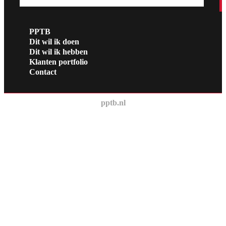
PPTB
Dit wil ik doen
Dit wil ik hebben
Klanten portfolio
Contact
pptb.nl