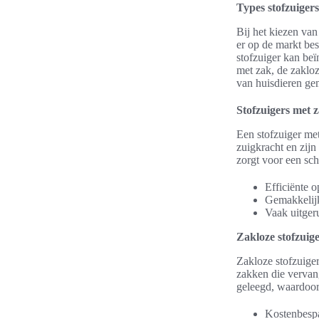
Types stofzuiger
Bij het kiezen van
er op de markt bes
stofzuiger kan be
met zak, de zakloz
van huisdieren ge
Stofzuigers met 
Een stofzuiger me
zuigkracht en zij
zorgt voor een sc
Efficiënte 
Gemakkelijk
Vaak uitgeru
Zakloze stofzuig
Zakloze stofzuige
zakken die vervan
geleegd, waardoor 
Kostenbespa