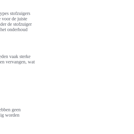
types stofzuigers
 voor de juiste
der de stofzuiger
e het onderhoud
eden vaak sterke
den vervangen, wat
hebben geen
dig worden