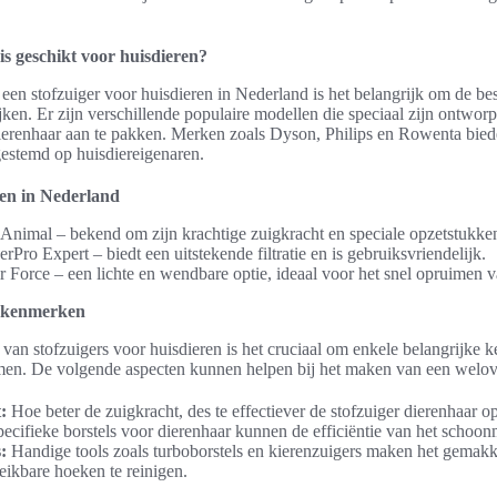
is geschikt voor huisdieren?
 een stofzuiger voor huisdieren in Nederland is het belangrijk om de be
jken. Er zijn verschillende populaire modellen die speciaal zijn ontwo
ierenhaar aan te pakken. Merken zoals Dyson, Philips en Rowenta bied
gestemd op huisdiereigenaren.
en in Nederland
nimal – bekend om zijn krachtige zuigkracht en speciale opzetstukke
rPro Expert – biedt een uitstekende filtratie en is gebruiksvriendelijk.
 Force – een lichte en wendbare optie, ideaal voor het snel opruimen v
n kenmerken
van stofzuigers voor huisdieren is het cruciaal om enkele belangrijke 
men. De volgende aspecten kunnen helpen bij het maken van een welo
:
Hoe beter de zuigkracht, des te effectiever de stofzuiger dierenhaar o
ecifieke borstels voor dierenhaar kunnen de efficiëntie van het schoo
:
Handige tools zoals turboborstels en kierenzuigers maken het gemakk
eikbare hoeken te reinigen.