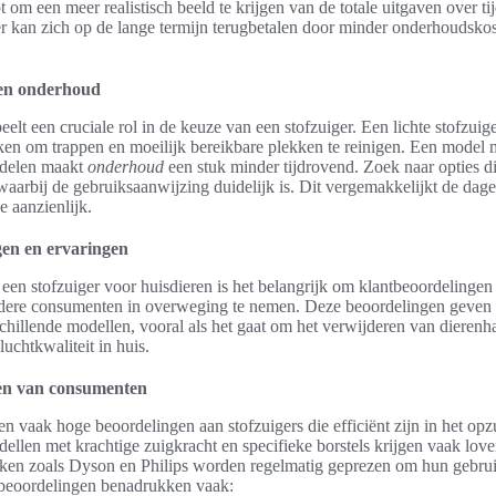
 om een meer realistisch beeld te krijgen van de totale uitgaven over tij
er kan zich op de lange termijn terugbetalen door minder onderhoudskos
en onderhoud
lt een cruciale rol in de keuze van een stofzuiger. Een lichte stofzuig
en om trappen en moeilijk bereikbare plekken te reinigen. Een model 
rdelen maakt
onderhoud
een stuk minder tijdrovend. Zoek naar opties di
waarbij de gebruiksaanwijzing duidelijk is. Dit vergemakkelijkt de dage
 aanzienlijk.
en en ervaringen
 een stofzuiger voor huisdieren is het belangrijk om klantbeoordelingen
dere consumenten in overweging te nemen. Deze beoordelingen geven i
schillende modellen, vooral als het gaat om het verwijderen van dierenh
luchtkwaliteit in huis.
en van consumenten
 vaak hoge beoordelingen aan stofzuigers die efficiënt zijn in het op
ellen met krachtige zuigkracht en specifieke borstels krijgen vaak love
ken zoals Dyson en Philips worden regelmatig geprezen om hun gebr
ntbeoordelingen benadrukken vaak: