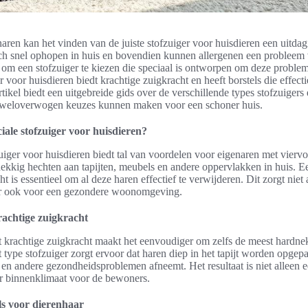
aren kan het vinden van de juiste stofzuiger voor huisdieren een uitdagi
ch snel ophopen in huis en bovendien kunnen allergenen een probleem 
 om een stofzuiger te kiezen die speciaal is ontworpen om deze proble
r voor huisdieren biedt krachtige zuigkracht en heeft borstels die effect
rtikel biedt een uitgebreide gids over de verschillende types stofzuigers
j weloverwogen keuzes kunnen maken voor een schoner huis.
ale stofzuiger voor huisdieren?
uiger voor huisdieren biedt tal van voordelen voor eigenaren met vierv
ekkig hechten aan tapijten, meubels en andere oppervlakken in huis. E
t is essentieel om al deze haren effectief te verwijderen. Dit zorgt niet
ar ook voor een gezondere woonomgeving.
achtige zuigkracht
t krachtige zuigkracht maakt het eenvoudiger om zelfs de meest hardne
t type stofzuiger zorgt ervoor dat haren diep in het tapijt worden opgep
 en andere gezondheidsproblemen afneemt. Het resultaat is niet alleen e
r binnenklimaat voor de bewoners.
ls voor dierenhaar