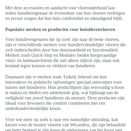
Met deze accessoires en aandacht voor vloeronderhoud kan
iedere huisdiereigenaar de levensduur van hun vloeren verlengen
en ervoor zorgen dat hun huis comfortabel en uitnodigend blijft.
Populaire merken en producten voor huisdierenvloeren
Voor huisdiereigenaren die op zoek zijn naar de beste vloeren,
zijn er verschillende merken voor huisdiervriendelijke vloeren die
zich onderscheiden door hun duurzaamheid en functionaliteit.
Merken zoals Quick-Step en Moduleo bieden hoogwaardige
vinyl- en laminaatvloeren die niet alleen stijlvol zijn, maar ook
bestand tegen krassen en vlekken van huisdieren.
Daarnaast zijn er merken zoals Tarkett, bekend om hun
innovatieve en praktische oplossingen speciaal ontworpen voor
huizen met huisdieren. Hun productlijnen zijn eenvoudig schoon
te maken en bieden een uitstekende grip, wat bijdraagt aan de
veiligheid van zowel huisdieren als mensen. Deze producten zijn
ideaal voor bewoners die comfort combineren met een
onderhoudsvriendelijke keuze.
Voor wie meer op zoek is naar een natuurlijke uitstraling, kan
kiezen voor de houten vloeren van Wicanders, die zijn behandeld
om beter bestand te zijn tegen de uitdagingen van het leven met