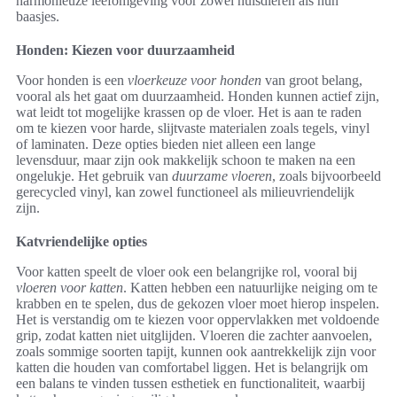
harmonieuze leefomgeving voor zowel huisdieren als hun
baasjes.
Honden: Kiezen voor duurzaamheid
Voor honden is een
vloerkeuze voor honden
van groot belang,
vooral als het gaat om duurzaamheid. Honden kunnen actief zijn,
wat leidt tot mogelijke krassen op de vloer. Het is aan te raden
om te kiezen voor harde, slijtvaste materialen zoals tegels, vinyl
of laminaten. Deze opties bieden niet alleen een lange
levensduur, maar zijn ook makkelijk schoon te maken na een
ongelukje. Het gebruik van
duurzame vloeren
, zoals bijvoorbeeld
gerecycled vinyl, kan zowel functioneel als milieuvriendelijk
zijn.
Katvriendelijke opties
Voor katten speelt de vloer ook een belangrijke rol, vooral bij
vloeren voor katten
. Katten hebben een natuurlijke neiging om te
krabben en te spelen, dus de gekozen vloer moet hierop inspelen.
Het is verstandig om te kiezen voor oppervlakken met voldoende
grip, zodat katten niet uitglijden. Vloeren die zachter aanvoelen,
zoals sommige soorten tapijt, kunnen ook aantrekkelijk zijn voor
katten die houden van comfortabel liggen. Het is belangrijk om
een balans te vinden tussen esthetiek en functionaliteit, waarbij